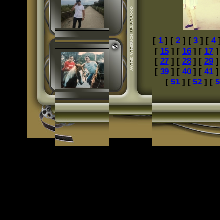
[
1
] [
2
] [
3
] [
4
]
[
15
] [
16
] [
17
]
[
27
] [
28
] [
29
]
[
39
] [
40
] [
41
]
[
51
] [
52
] [
5